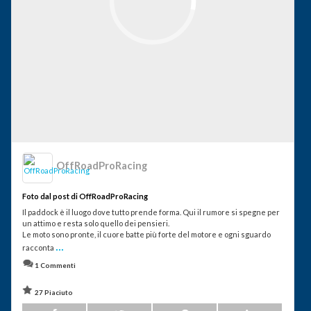
OffRoadProRacing
Foto dal post di OffRoadProRacing
Il paddock è il luogo dove tutto prende forma. Qui il rumore si spegne per
un attimo e resta solo quello dei pensieri.
Le moto sono pronte, il cuore batte più forte del motore e ogni sguardo
...
racconta
1 Commenti
27 Piaciuto