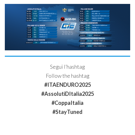
Segui l’hashtag
Follow the hashtag
#ITAENDURO2025
#AssolutiDItalia2025
#CoppaItalia
#StayTuned