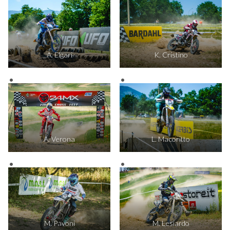
A. Elgari
K. Cristino
A. Verona
L. Macoritto
M. Pavoni
M. Lesiardo