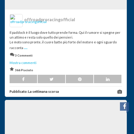
offroadproracingofficial
Il paddock è il luogo dove tutto prende forma. Qui il rumore si spegne per
un attimo e resta solo quello dei pensieri.
Le moto sono pronte, il cuore batte più forte del motore e ogni sguardo
...
racconta
3 Commenti
Mostra commenti
366 Piaciuto
Pubblicato:
La settimana scorsa