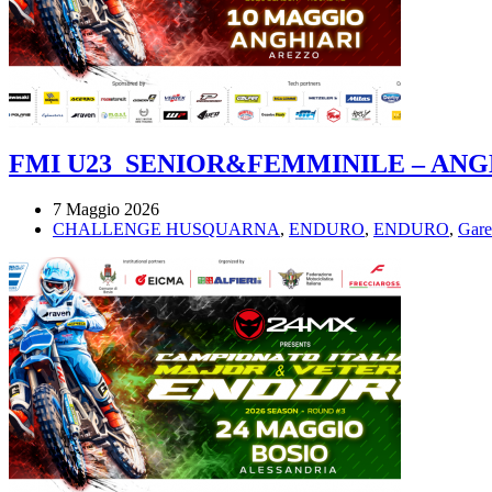
FMI U23_SENIOR&FEMMINILE – ANGH
7 Maggio 2026
CHALLENGE HUSQUARNA
,
ENDURO
,
ENDURO
,
Gare