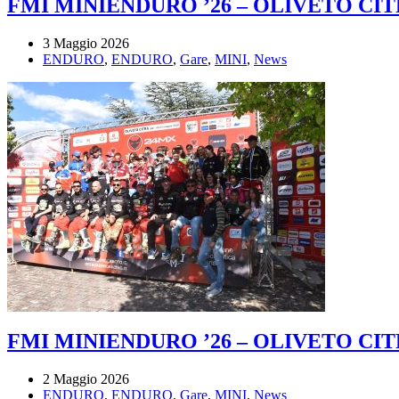
FMI MINIENDURO ’26 – OLIVETO CIT
3 Maggio 2026
ENDURO
,
ENDURO
,
Gare
,
MINI
,
News
FMI MINIENDURO ’26 – OLIVETO CIT
2 Maggio 2026
ENDURO
,
ENDURO
,
Gare
,
MINI
,
News