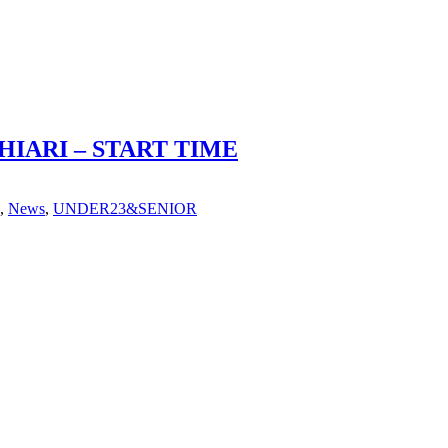
IARI – START TIME
,
News
,
UNDER23&SENIOR