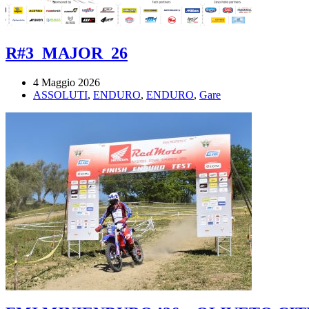
R#3_MAJOR_26
4 Maggio 2026
ASSOLUTI
,
ENDURO
,
ENDURO
,
Gare