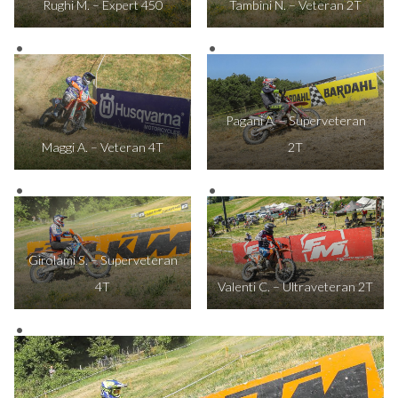
Rughi M. – Expert 450
Tambini N. – Veteran 2T
Pagani A. – Superveteran
Maggi A. – Veteran 4T
2T
Girolami S. – Superveteran
4T
Valenti C. – Ultraveteran 2T