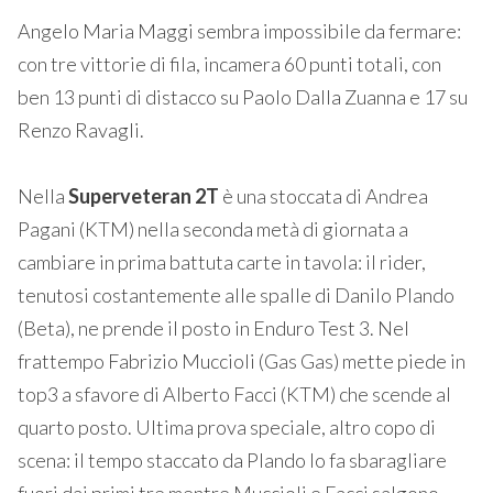
Angelo Maria Maggi sembra impossibile da fermare:
con tre vittorie di fila, incamera 60 punti totali, con
ben 13 punti di distacco su Paolo Dalla Zuanna e 17 su
Renzo Ravagli.
Nella
Superveteran 2T
è una stoccata di Andrea
Pagani (KTM) nella seconda metà di giornata a
cambiare in prima battuta carte in tavola: il rider,
tenutosi costantemente alle spalle di Danilo Plando
(Beta), ne prende il posto in Enduro Test 3. Nel
frattempo Fabrizio Muccioli (Gas Gas) mette piede in
top3 a sfavore di Alberto Facci (KTM) che scende al
quarto posto. Ultima prova speciale, altro copo di
scena: il tempo staccato da Plando lo fa sbaragliare
fuori dai primi tre mentre Muccioli e Facci salgono