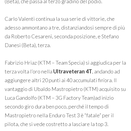
(Beta), che passa al terzo gradino del podio.
Carlo Valenti continua la sua serie di vittorie, che
adesso ammontano a tre, distanziandosi sempre di più
da Roberto Cesareni, seconda posizione, e Stefano
Danesi (Beta), terza.
Fabrizio Hriaz (KTM – Team Specia) si aggiudica per la
terza volta l’oro nella
Ultraveteran 4T
, andando ad
aggiungere altri 20 punti ai 40 accumulati fin’ora. Il
vantaggio di Ubaldo Mastropietro (KTM) acquisito su
Luca Gandolfo (KTM – 3G Factory Team)ad inizio
secondo giro dura ben poco, perché il tempo di
Mastropietro nella Enduro Test 3 è “fatale” per il
pilota, che si vede costretto a lasciare la top 3.