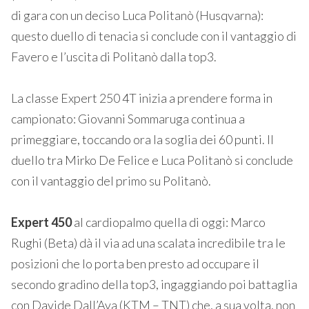
di gara con un deciso Luca Politanò (Husqvarna):
questo duello di tenacia si conclude con il vantaggio di
Favero e l’uscita di Politanò dalla top3.
La classe Expert 250 4T inizia a prendere forma in
campionato: Giovanni Sommaruga continua a
primeggiare, toccando ora la soglia dei 60 punti. Il
duello tra Mirko De Felice e Luca Politanò si conclude
con il vantaggio del primo su Politanò.
Expert 450
al cardiopalmo quella di oggi: Marco
Rughi (Beta) dà il via ad una scalata incredibile tra le
posizioni che lo porta ben presto ad occupare il
secondo gradino della top3, ingaggiando poi battaglia
con Davide Dall’Ava (KTM – TNT) che, a sua volta, non