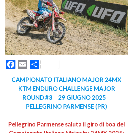
Facebook
Email
Condividi
CAMPIONATO ITALIANO MAJOR 24MX
KTM ENDURO CHALLENGE MAJOR
ROUND #3 – 29 GIUGNO
2025 –
PELLEGRINO PARMENSE (PR)
Pellegrino Parmense saluta il giro di boa del
Campionato Italiano Major by 24MX 2025: