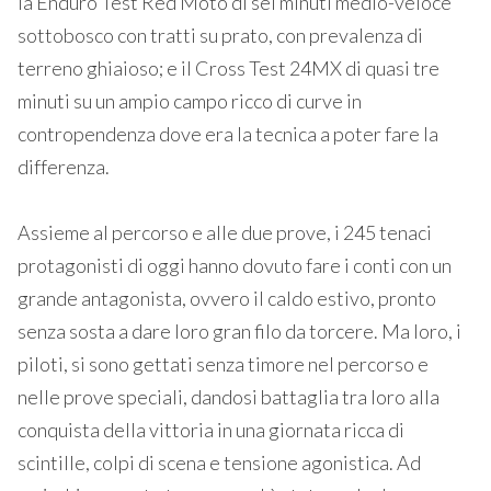
la Enduro Test Red Moto di sei minuti medio-veloce
sottobosco con tratti su prato, con prevalenza di
terreno ghiaioso; e il Cross Test 24MX di quasi tre
minuti su un ampio campo ricco di curve in
contropendenza dove era la tecnica a poter fare la
differenza.
Assieme al percorso e alle due prove, i 245 tenaci
protagonisti di oggi hanno dovuto fare i conti con un
grande antagonista, ovvero il caldo estivo, pronto
senza sosta a dare loro gran filo da torcere. Ma loro, i
piloti, si sono gettati senza timore nel percorso e
nelle prove speciali, dandosi battaglia tra loro alla
conquista della vittoria in una giornata ricca di
scintille, colpi di scena e tensione agonistica. Ad