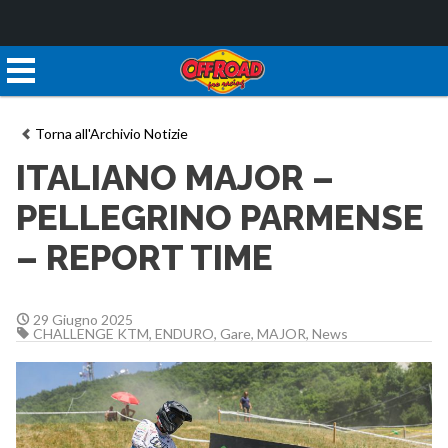
Torna all'Archivio Notizie
ITALIANO MAJOR –
PELLEGRINO PARMENSE
– REPORT TIME
29 Giugno 2025
CHALLENGE KTM
,
ENDURO
,
Gare
,
MAJOR
,
News