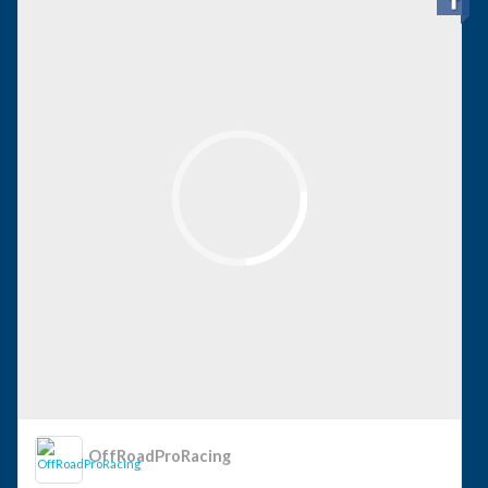
OffRoadProRacing