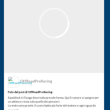
OffRoadProRacing
Foto dal post di OffRoadProRacing
Il paddock è il luogo dove tutto prende forma. Qui il rumore si spegne per
un attimo e resta solo quello dei pensieri.
Le moto sono pronte, il cuore batte più forte del motore e ogni sguardo
...