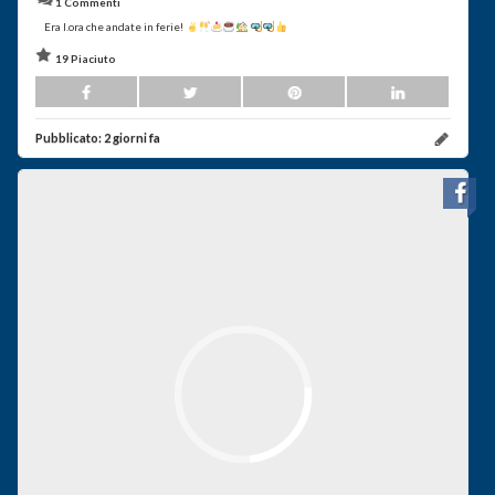
1 Commenti
Era l.ora che andate in ferie!
19 Piaciuto
Pubblicato:
2 giorni fa