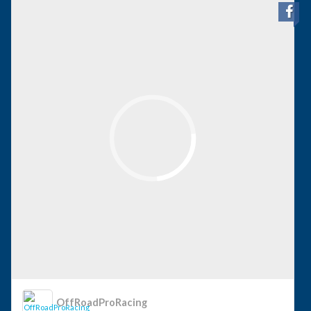
OffRoadProRacing