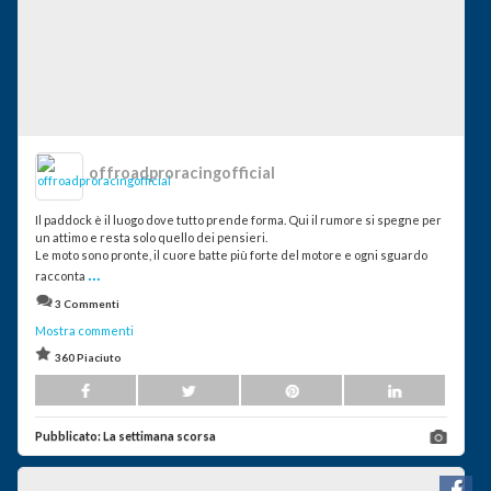
offroadproracingofficial
Il paddock è il luogo dove tutto prende forma. Qui il rumore si spegne per
un attimo e resta solo quello dei pensieri.
Le moto sono pronte, il cuore batte più forte del motore e ogni sguardo
...
racconta
3 Commenti
Mostra commenti
360 Piaciuto
Pubblicato:
La settimana scorsa