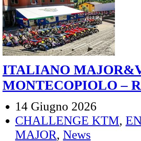
ITALIANO MAJOR&V
MONTECOPIOLO – R
14 Giugno 2026
CHALLENGE KTM
,
E
MAJOR
,
News