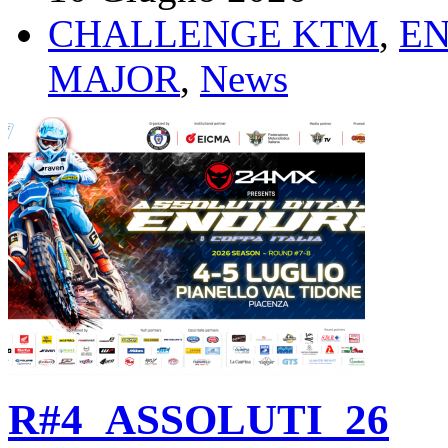
CHALLENGE KTM
,
E
MAJOR
,
News
R#4_ASSOLUTI_26