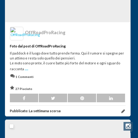
OffRoadProRacing
Foto dal post di OffRoadProRacing
Il paddock è il luogo dove tutto prende forma. Qui il rumore si spegne per
un attimo e resta solo quello dei pensieri.
Le moto sono pronte, il cuore batte più forte del motore e ogni sguardo
...
racconta
1 Commenti
27 Piaciuto
Pubblicato:
La settimana scorsa