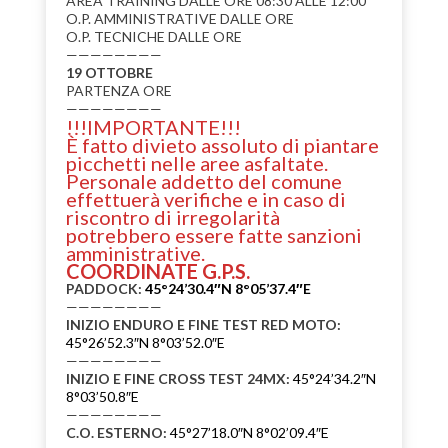
AREA TRAINING DALLE ORE 08:30 ALLE 12:00
O.P. AMMINISTRATIVE DALLE ORE
O.P. TECNICHE DALLE ORE
————————
19 OTTOBRE
PARTENZA ORE
————————
!!!IMPORTANTE!!!
È fatto divieto assoluto di piantare
picchetti nelle aree asfaltate.
Personale addetto del comune
effettuerà verifiche e in caso di
riscontro di irregolarità
potrebbero essere fatte sanzioni
amministrative.
COORDINATE G.P.S.
PADDOCK:
45°24’30.4″N 8°05’37.4″E
————————
INIZIO ENDURO E FINE TEST RED MOTO:
45°26’52.3″N 8°03’52.0″E
————————
INIZIO E FINE CROSS TEST 24MX:
45°24’34.2″N
8°03’50.8″E
————————
C.O. ESTERNO:
45°27’18.0″N 8°02’09.4″E