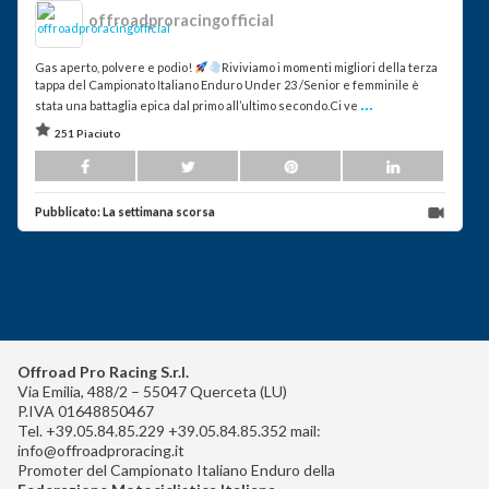
offroadproracingofficial
Gas aperto, polvere e podio!
Riviviamo i momenti migliori della terza
tappa del Campionato Italiano Enduro Under 23 /Senior e femminile è
...
stata una battaglia epica dal primo all’ultimo secondo.Ci ve
251 Piaciuto
Pubblicato:
La settimana scorsa
Offroad Pro Racing S.r.l.
Via Emilia, 488/2 – 55047 Querceta (LU)
P.IVA 01648850467
Tel. +39.05.84.85.229 +39.05.84.85.352 mail:
info@offroadproracing.it
Promoter del Campionato Italiano Enduro della