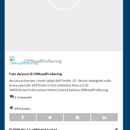
OffRoadProRacing
Foto dal post di OffRoadProRacing
Ancora action per i nostri piloti dell'Under 23 - Senior impegnati sulla
prova speciale dell'Enduro Test a Monteu Roero (CN)
24MX Eicma Federazione Motociclistica Italiana OffRoadProRacing
1 Commenti
29 Piaciuto
Pubblicato:
La settimana scorsa