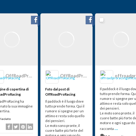
OffRoadProRacing
OffRoadProRacing
Il paddock è il luogo do
ine di copertina di
Foto dal post di
tutto prende forma. Qui
adProRacing
OffRoadProRacing
rumore si spegne per 
adProRacing ha
Il paddock è il luogo dove
attimo e resta solo que
rnato la sua immagine
tutto prende forma. Qui il
dei pensieri.
ertina.
rumore si spegne per un
Le moto sono pronte, il
attimo e resta solo quello
cuore batte più forte d
Piaciuto
dei pensieri.
motore e ogni sguardo
Le moto sono pronte, il
...
racconta
cuore batte più forte del
motore e ogni sguardo