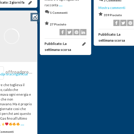
3 Commenti
icato:
2 giorni fa
...
racconta
Mostra commenti
1 Commenti
359 Piaciuto
27 Piaciuto
Pubblicato:
La
settimana scorsa
Pubblicato:
La
settimana scorsa
offroadproracingofficial
e che toglieva il
o, caldo che
mava ogni energia e
i che non
navano. Ma è proprio
giornate così che
di perché ami questo
 Gas fino all’ultimo
...
.
Commenti