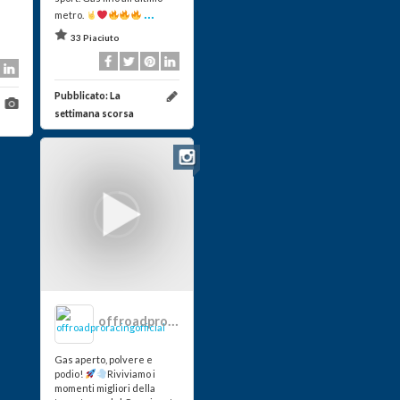
...
metro.
33 Piaciuto
Pubblicato:
La
settimana scorsa
offroadproracingofficial
Gas aperto, polvere e
podio!
Riviviamo i
momenti migliori della