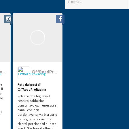
offroadproracingofficial
OffRoadProRacing
ve
Foto dal post di
 il
OffRoadProRacing
un
Polvere che toglieva il
llo
respiro, caldo che
consumava ogni energia e
canali che non
el
perdonavano. Ma è proprio
nelle giornate così che
ricordi perché ami questo
sport. Gas fino all’ultimo