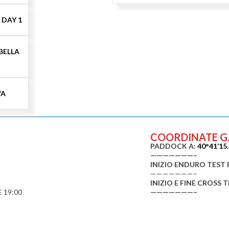
 DAY 1
BELLA
VA
COORDINATE G.P
PADDOCK A:
40°41’15
———————–
INIZIO ENDURO TEST
———————–
INIZIO E FINE CROSS 
 19:00
———————–