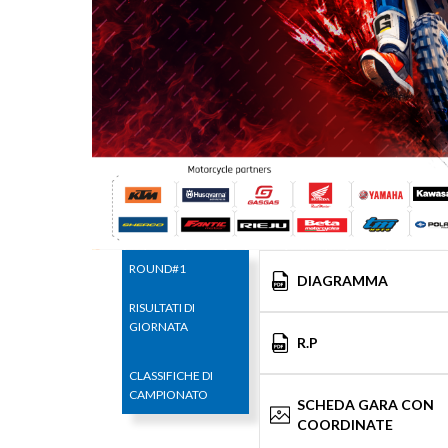
ROUND#1
DIAGRAMMA
RISULTATI DI
GIORNATA
R.P
CLASSIFICHE DI
CAMPIONATO
SCHEDA GARA CON
COORDINATE