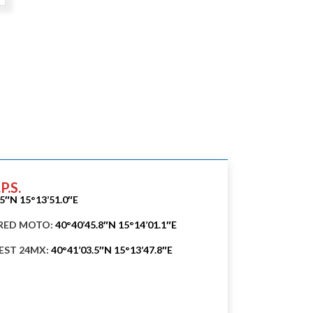
.S.
.5″N 15°13’51.0″E
 RED MOTO:
40°40’45.8″N 15°14’01.1″E
TEST 24MX:
40°41’03.5″N 15°13’47.8″E