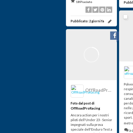
18 Piaciuto
Pubbl
Pubblicato:
2 giorni fa
Polver
respir
OffRoadProRacing
consu
canal
Foto dal post di
perdo
nelle 
OffRoadProRacing
ricor
Ancora action per i nostri
sport.
piloti dell'Under 23 - Senior
metro
impegnati sulla prova
speciale dell'Enduro Test a
3 