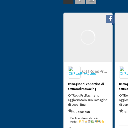
OffRoadProRacing
Immagine di copertina di
Immag
OffRoadProRacing
OffRo
OffRoadProRacing ha
OffRo
aggiornato la sua immagine
aggio
di copertina.
di cop
1 Commenti
1 
Era l.ora che andate in
ferie!