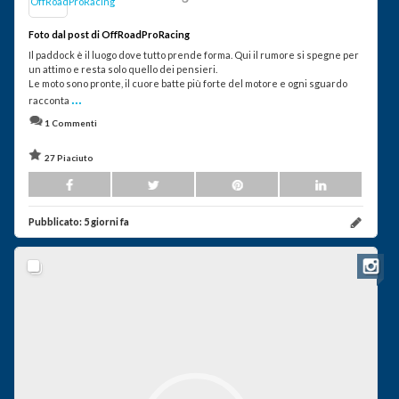
Foto dal post di OffRoadProRacing
Il paddock è il luogo dove tutto prende forma. Qui il rumore si spegne per
un attimo e resta solo quello dei pensieri.
Le moto sono pronte, il cuore batte più forte del motore e ogni sguardo
...
racconta
1 Commenti
27 Piaciuto
Pubblicato:
5 giorni fa