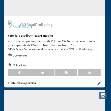
OffRoadProRacing
Foto dal post di OffRoadProRacing
Ancora action per i nostri piloti dell'Under 23 - Senior impegnati sulla
prova speciale dell'Enduro Test a Monteu Roero (CN)
24MX Eicma Federazione Motociclistica Italiana OffRoadProRacing
1 Commenti
29 Piaciuto
Pubblicato:
6 giorni fa