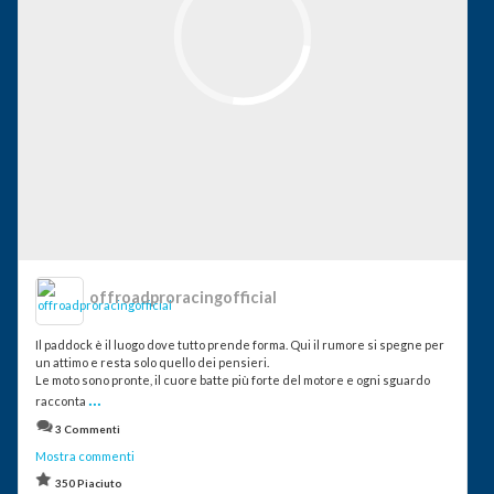
offroadproracingofficial
Il paddock è il luogo dove tutto prende forma. Qui il rumore si spegne per
un attimo e resta solo quello dei pensieri.
Le moto sono pronte, il cuore batte più forte del motore e ogni sguardo
...
racconta
3 Commenti
Mostra commenti
350 Piaciuto