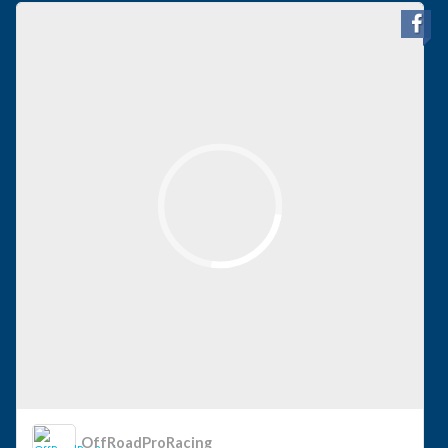
OffRoadProRacing