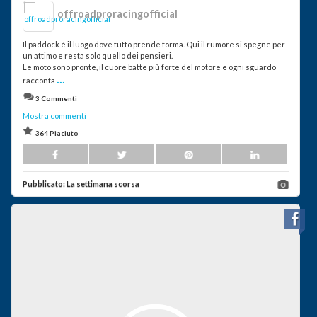
offroadproracingofficial
Il paddock è il luogo dove tutto prende forma. Qui il rumore si spegne per
un attimo e resta solo quello dei pensieri.
Le moto sono pronte, il cuore batte più forte del motore e ogni sguardo
...
racconta
3 Commenti
Mostra commenti
364 Piaciuto
Pubblicato:
La settimana scorsa