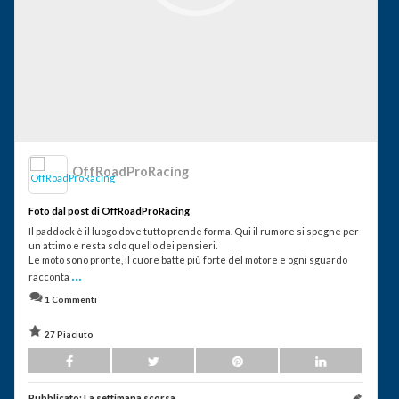
OffRoadProRacing
Foto dal post di OffRoadProRacing
Il paddock è il luogo dove tutto prende forma. Qui il rumore si spegne per
un attimo e resta solo quello dei pensieri.
Le moto sono pronte, il cuore batte più forte del motore e ogni sguardo
...
racconta
1 Commenti
27 Piaciuto
Pubblicato:
La settimana scorsa