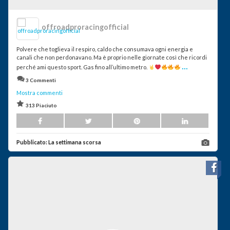
offroadproracingofficial
Polvere che toglieva il respiro, caldo che consumava ogni energia e
canali che non perdonavano. Ma è proprio nelle giornate così che ricordi
...
perché ami questo sport. Gas fino all’ultimo metro.
3 Commenti
Mostra commenti
313 Piaciuto
Pubblicato:
La settimana scorsa