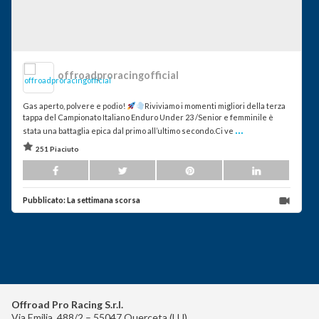
offroadproracingofficial
Gas aperto, polvere e podio!
Riviviamo i momenti migliori della terza
tappa del Campionato Italiano Enduro Under 23 /Senior e femminile è
...
stata una battaglia epica dal primo all’ultimo secondo.Ci ve
251 Piaciuto
Pubblicato:
La settimana scorsa
Offroad Pro Racing S.r.l.
Via Emilia, 488/2 – 55047 Querceta (LU)