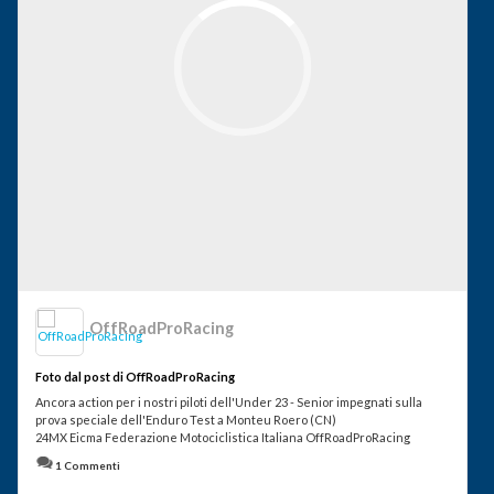
OffRoadProRacing
Foto dal post di OffRoadProRacing
Ancora action per i nostri piloti dell'Under 23 - Senior impegnati sulla
prova speciale dell'Enduro Test a Monteu Roero (CN)
24MX Eicma Federazione Motociclistica Italiana OffRoadProRacing
1 Commenti