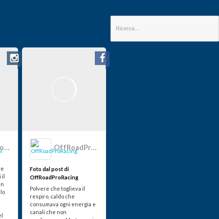
offroadproracingofficial
OffRoadProRacing
ve
Foto dal post di
 il
OffRoadProRacing
un
Polvere che toglieva il
llo
respiro, caldo che
consumava ogni energia e
canali che non
el