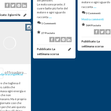
dei pensieri.
motore e ogni sguardo
Le moto sono pronte, il
...
racconta
cuore batte più forte del
motore e ogni sguardo
3 Commenti
icato:
3 giorni fa
...
racconta
Mostra commenti
1 Commenti
364 Piaciuto
27 Piaciuto
Pubblicato:
La
settimana scorsa
Pubblicato:
La
settimana scorsa
offroadproracingofficial
e che toglieva il
o, caldo che
mava ogni energia e
i che non
navano. Ma è proprio
giornate così che
di perché ami questo
 Gas fino all’ultimo