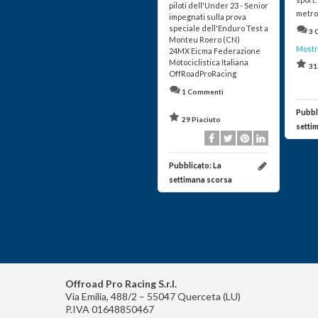
piloti dell'Under 23 - Senior
metro
impegnati sulla prova
speciale dell'Enduro Test a
3 
Monteu Roero (CN)
Mostr
24MX Eicma Federazione
Motociclistica Italiana
31
OffRoadProRacing
1 Commenti
Pubbl
29 Piaciuto
setti
Pubblicato:
La
settimana scorsa
Offroad Pro Racing S.r.l.
Via Emilia, 488/2 – 55047 Querceta (LU)
P.IVA 01648850467