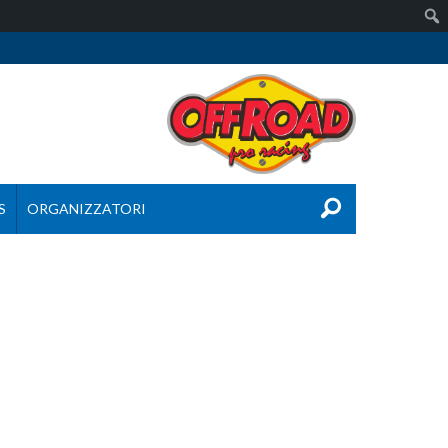
S
ORGANIZZATORI