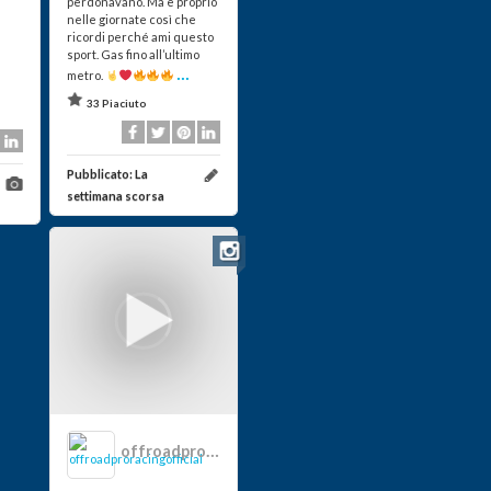
perdonavano. Ma è proprio
nelle giornate così che
ricordi perché ami questo
sport. Gas fino all’ultimo
...
metro.
33 Piaciuto
Pubblicato:
La
settimana scorsa
offroadproracingofficial