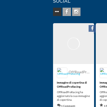
SOCIAL
OffRoadProRacing
Immagine di copertina di
Immag
OffRoadProRacing
OffRo
OffRoadProRacing ha
OffRo
aggiornato la sua immagine
aggio
di copertina.
di cop
1 Commenti
1 