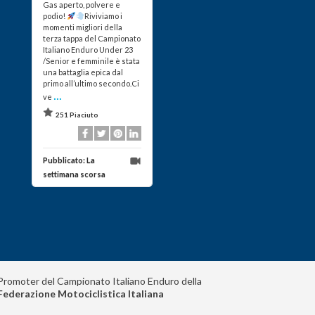
Gas aperto, polvere e
podio!
Riviviamo i
momenti migliori della
terza tappa del Campionato
Italiano Enduro Under 23
/Senior e femminile è stata
una battaglia epica dal
primo all’ultimo secondo.Ci
...
ve
251 Piaciuto
Pubblicato:
La
settimana scorsa
Promoter del Campionato Italiano Enduro della
Federazione Motociclistica Italiana