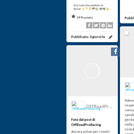
Era l.ora che andate in
ferie!
19 Piaciuto
Pubbl
Pubblicato:
3 giorni fa
Polver
respir
OffRoadProRacing
consu
canal
Foto dal post di
perdo
nelle 
OffRoadProRacing
ricor
Ancora action per i nostri
sport.