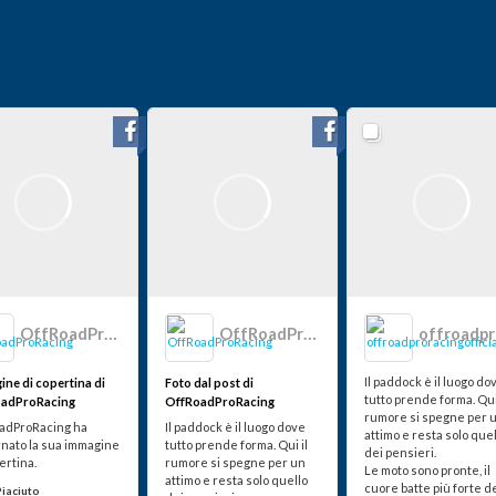
OffRoadProRacing
OffRoadProRacing
Il paddock è il luogo do
ine di copertina di
Foto dal post di
tutto prende forma. Qui
adProRacing
OffRoadProRacing
rumore si spegne per 
adProRacing ha
Il paddock è il luogo dove
attimo e resta solo que
rnato la sua immagine
tutto prende forma. Qui il
dei pensieri.
ertina.
rumore si spegne per un
Le moto sono pronte, il
attimo e resta solo quello
cuore batte più forte d
Piaciuto