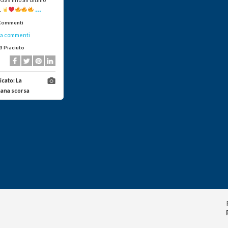
...
.
Commenti
a commenti
3 Piaciuto
icato:
La
mana scorsa