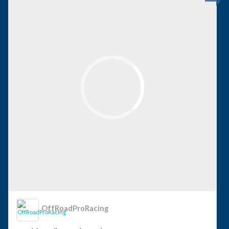
OffRoadProRacing