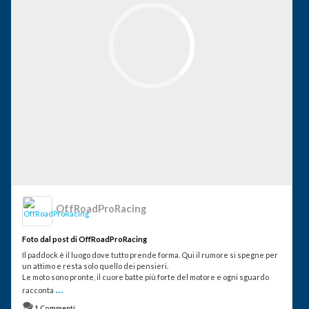
OffRoadProRacing
Foto dal post di OffRoadProRacing
Il paddock è il luogo dove tutto prende forma. Qui il rumore si spegne per
un attimo e resta solo quello dei pensieri.
Le moto sono pronte, il cuore batte più forte del motore e ogni sguardo
...
racconta
1 Commenti