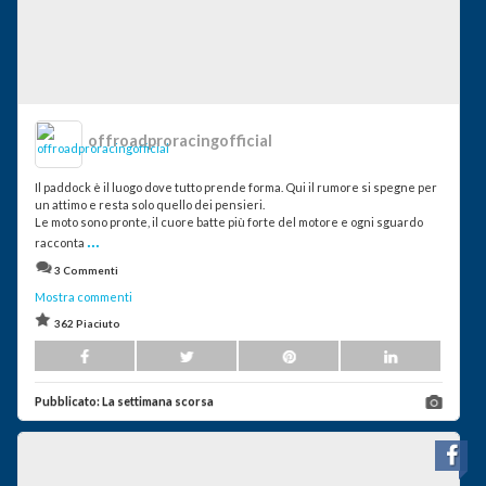
offroadproracingofficial
Il paddock è il luogo dove tutto prende forma. Qui il rumore si spegne per
un attimo e resta solo quello dei pensieri.
Le moto sono pronte, il cuore batte più forte del motore e ogni sguardo
...
racconta
3 Commenti
Mostra commenti
362 Piaciuto
Pubblicato:
La settimana scorsa