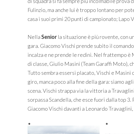
di squadra si fa sempre più incolmabile prova 
Fulinzio, ma anche lui è troppo lontano per pote
casa i suoi primi 20 punti di campionato; Lapo 
Nella
Senior
la situazione è più rovente, con u
gara. Giacomo Vischi prende subito il comando 
incalza e ne prende le redini. Nel frattempo è 
di classe, Giulio Masini (Team Garaffi Moto), c
Tutto sembra essersi placato, Vischi e Masini
giro, manca poco alla fine della gara: siamo agl
scena. Vischi strappa via la vittoria a Travaglin
sorpassa Scandella, che esce fuori dalla top 3.
Giacomo Vischi davanti a Leonardo Travaglini, 