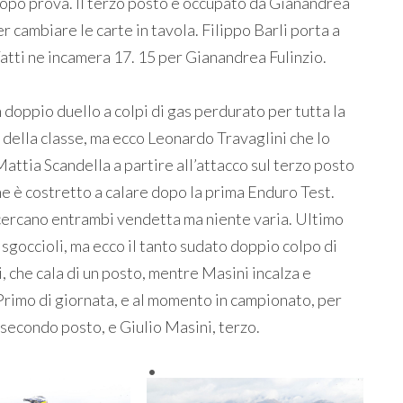
dopo prova. Il terzo posto è occupato da Gianandrea
r cambiare le carte in tavola. Filippo Barli porta a
Vatti ne incamera 17. 15 per Gianandrea Fulinzio.
n doppio duello a colpi di gas perdurato per tutta la
della classe, ma ecco Leonardo Travaglini che lo
Mattia Scandella a partire all’attacco sul terzo posto
he è costretto a calare dopo la prima Enduro Test.
 cercano entrambi vendetta ma niente varia. Ultimo
i sgoccioli, ma ecco il tanto sudato doppio colpo di
i, che cala di un posto, mentre Masini incalza e
 Primo di giornata, e al momento in campionato, per
secondo posto, e Giulio Masini, terzo.