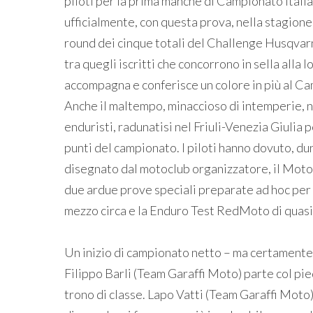
piloti per la prima manche di Campionato Ital
ufficialmente, con questa prova, nella stagione
round dei cinque totali del Challenge Husqva
tra quegli iscritti che concorrono in sella alla
accompagna e conferisce un colore in più al Ca
Anche il maltempo, minaccioso di intemperie, no
enduristi, radunatisi nel Friuli-Venezia Giulia 
punti del campionato. I piloti hanno dovuto, du
disegnato dal motoclub organizzatore, il Motoc
due ardue prove speciali preparate ad hoc per 
mezzo circa e la Enduro Test RedMoto di quasi
Un inizio di campionato netto – ma certamente
Filippo Barli (Team Garaffi Moto) parte col pie
trono di classe. Lapo Vatti (Team Garaffi Moto)