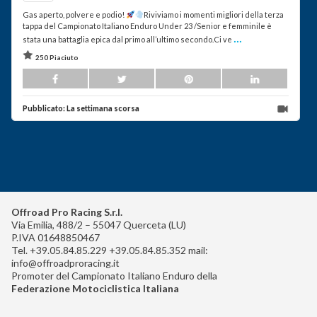
Gas aperto, polvere e podio!
Riviviamo i momenti migliori della terza
tappa del Campionato Italiano Enduro Under 23 /Senior e femminile è
...
stata una battaglia epica dal primo all’ultimo secondo.Ci ve
250 Piaciuto
Pubblicato:
La settimana scorsa
Offroad Pro Racing S.r.l.
Via Emilia, 488/2 – 55047 Querceta (LU)
P.IVA 01648850467
Tel. +39.05.84.85.229 +39.05.84.85.352 mail:
info@offroadproracing.it
Promoter del Campionato Italiano Enduro della
Federazione Motociclistica Italiana