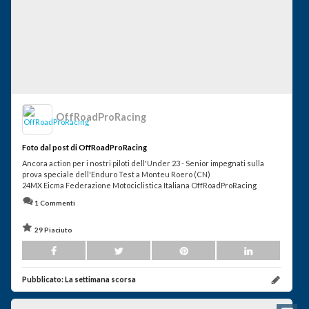
OffRoadProRacing
Foto dal post di OffRoadProRacing
Ancora action per i nostri piloti dell'Under 23 - Senior impegnati sulla
prova speciale dell'Enduro Test a Monteu Roero (CN)
24MX Eicma Federazione Motociclistica Italiana OffRoadProRacing
1 Commenti
29 Piaciuto
Pubblicato:
La settimana scorsa