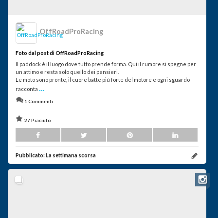
OffRoadProRacing
Foto dal post di OffRoadProRacing
Il paddock è il luogo dove tutto prende forma. Qui il rumore si spegne per
un attimo e resta solo quello dei pensieri.
Le moto sono pronte, il cuore batte più forte del motore e ogni sguardo
...
racconta
1 Commenti
27 Piaciuto
Pubblicato:
La settimana scorsa