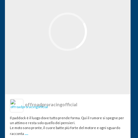
offroadproracingofficial
Il paddock è il luogo dove tutto prende forma. Qui il rumore si spegne per
un attimo e resta solo quello dei pensieri.
Le moto sono pronte, il cuore batte più forte del motore e ogni sguardo
...
racconta