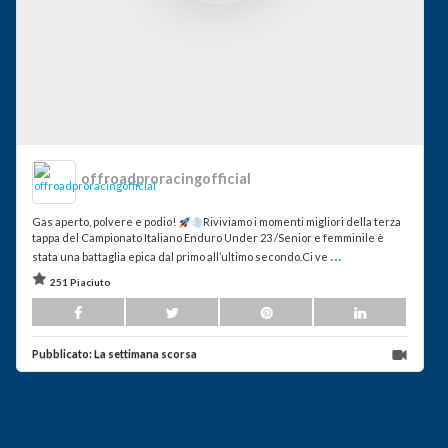
offroadproracingofficial
Gas aperto, polvere e podio!
Riviviamo i momenti migliori della terza
tappa del Campionato Italiano Enduro Under 23 /Senior e femminile è
...
stata una battaglia epica dal primo all’ultimo secondo.Ci ve
251 Piaciuto
Pubblicato:
La settimana scorsa