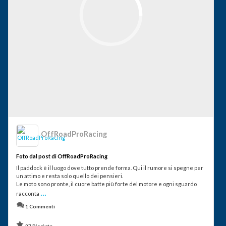
OffRoadProRacing
Foto dal post di OffRoadProRacing
Il paddock è il luogo dove tutto prende forma. Qui il rumore si spegne per
un attimo e resta solo quello dei pensieri.
Le moto sono pronte, il cuore batte più forte del motore e ogni sguardo
...
racconta
1 Commenti