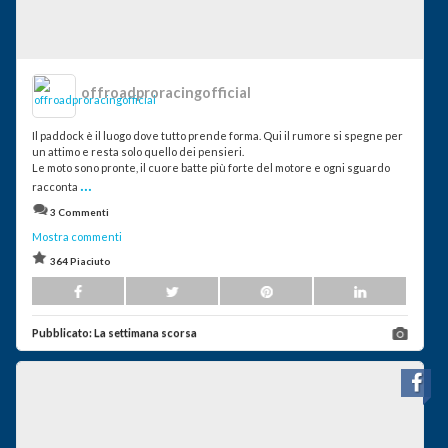
offroadproracingofficial
Il paddock è il luogo dove tutto prende forma. Qui il rumore si spegne per
un attimo e resta solo quello dei pensieri.
Le moto sono pronte, il cuore batte più forte del motore e ogni sguardo
...
racconta
3 Commenti
Mostra commenti
364 Piaciuto
Pubblicato:
La settimana scorsa